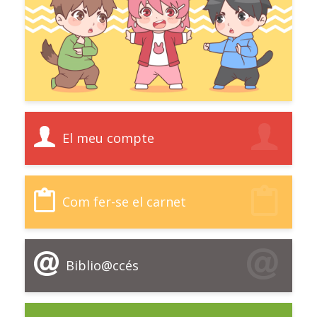
El meu compte
Com fer-se el carnet
Biblio@ccés