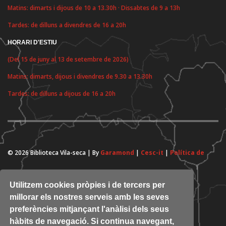
Matins: dimarts i dijous de 10 a 13.30h · Dissabtes de 9 a 13h
Tardes: de dilluns a divendres de 16 a 20h
HORARI D'ESTIU
(Del 15 de juny al 13 de setembre de 2026)
Matins: dimarts, dijous i divendres de 9.30 a 13.30h
Tardes: de dilluns a dijous de 16 a 20h
© 2026 Biblioteca Vila-seca | By
Garamond
|
Cesc-it
|
Política de
cookies
Utilitzem cookies pròpies i de tercers per
millorar els nostres serveis amb les seves
preferències mitjançant l'anàlisi dels seus
hàbits de navegació. Si continua navegant,