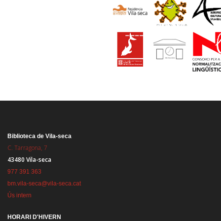
Biblioteca de Vila-seca
C. Tarragona, 7
43480 Vila-seca
977 391 363
bm.vila-seca@vila-seca.cat
Ús intern
HORARI D'HIVERN