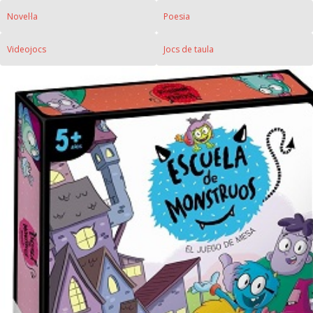
Novel·la
Poesia
Videojocs
Jocs de taula