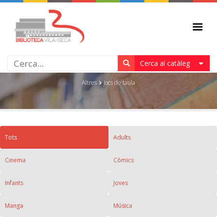
JOCS DE TAULA
Cerca al catàleg
Altres
Jocs de taula
Tots
Adults
Cinema
Còmics
Infants
Joves
Manga
Música